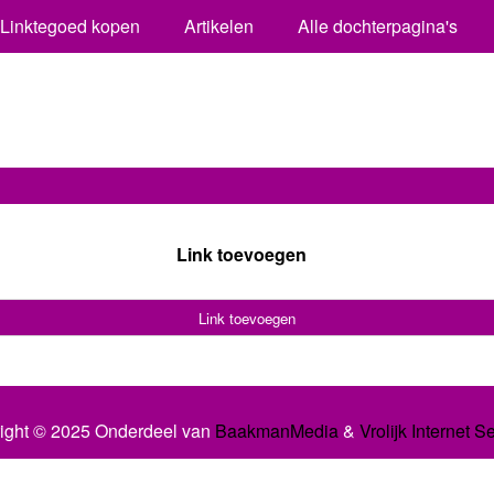
Linktegoed kopen
Artikelen
Alle dochterpagina's
Link toevoegen
Link toevoegen
ight © 2025 Onderdeel van
BaakmanMedia
&
Vrolijk Internet S